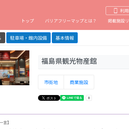
利用
トップ
バリアフリーマップとは？
掲載施設
る
駐車場・館内設備
基本情報
商業施設
福島県観光物産館
市街地
商業施設
一言】
