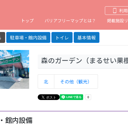
利用
トップ
バリアフリーマップとは？
掲載施設
る
駐車場・館内設備
トイレ
基本情報
その他（観光）
森のガーデン（まるせい果
北
その他（観光）
・館内設備