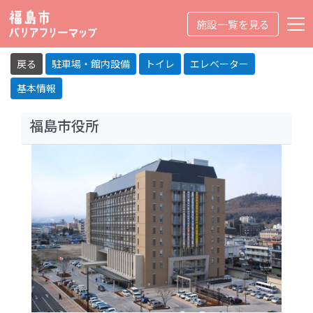
施設一覧を見る
詳細
利用者マニュアル
アイコン説明
戻る
駐車場・館内設備
トイレ
エレベーター
基本情報
トップ
官公庁等
福島市役所
バリアフリーマップとは？
掲載施設リクエスト募集
プライバシーポリシー
日本語
English